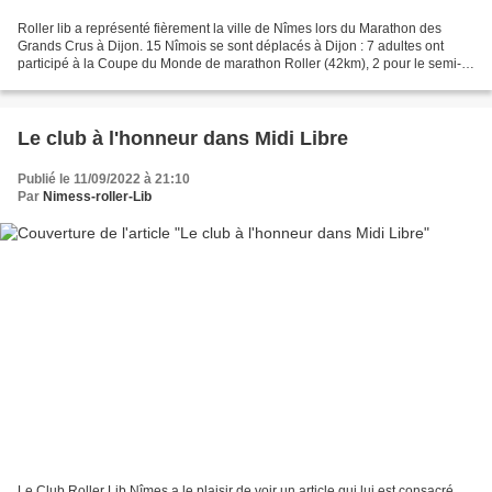
Roller lib a représenté fièrement la ville de Nîmes lors du Marathon des
Grands Crus à Dijon. 15 Nîmois se sont déplacés à Dijon : 7 adultes ont
participé à la Coupe du Monde de marathon Roller (42km), 2 pour le semi-
marathon Roller (21km), 2 patineurs...
Le club à l'honneur dans Midi Libre
Publié le 11/09/2022 à 21:10
Par
Nimess-roller-Lib
Le Club Roller Lib Nîmes a le plaisir de voir un article qui lui est consacré