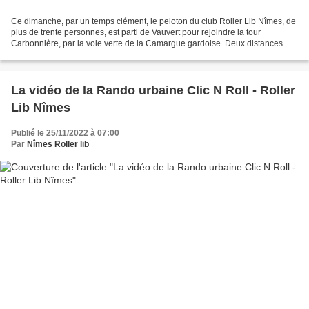
Ce dimanche, par un temps clément, le peloton du club Roller Lib Nîmes, de
plus de trente personnes, est parti de Vauvert pour rejoindre la tour
Carbonnière, par la voie verte de la Camargue gardoise. Deux distances
étaient proposées : 20 et 34 km par...
La vidéo de la Rando urbaine Clic N Roll - Roller
Lib Nîmes
Publié le 25/11/2022 à 07:00
Par
Nîmes Roller lib