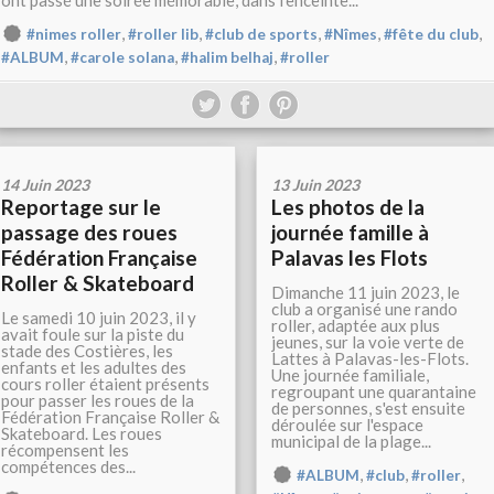
ont passé une soirée mémorable, dans l'enceinte...
,
,
,
,
,
#nimes roller
#roller lib
#club de sports
#Nîmes
#fête du club
,
,
,
#ALBUM
#carole solana
#halim belhaj
#roller
14 Juin 2023
13 Juin 2023
Reportage sur le
Les photos de la
passage des roues
journée famille à
Fédération Française
Palavas les Flots
Roller & Skateboard
Dimanche 11 juin 2023, le
club a organisé une rando
Le samedi 10 juin 2023, il y
roller, adaptée aux plus
avait foule sur la piste du
jeunes, sur la voie verte de
stade des Costières, les
Lattes à Palavas-les-Flots.
enfants et les adultes des
Une journée familiale,
cours roller étaient présents
regroupant une quarantaine
pour passer les roues de la
de personnes, s'est ensuite
Fédération Française Roller &
déroulée sur l'espace
Skateboard. Les roues
municipal de la plage...
récompensent les
compétences des...
,
,
,
#ALBUM
#club
#roller