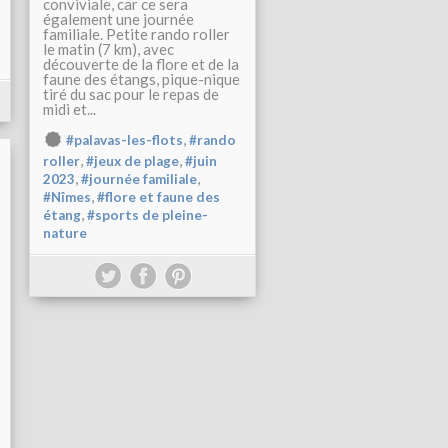
conviviale, car ce sera
également une journée
familiale. Petite rando roller
le matin (7 km), avec
découverte de la flore et de la
faune des étangs, pique-nique
tiré du sac pour le repas de
midi et...
,
#palavas-les-flots
#rando
,
,
roller
#jeux de plage
#juin
,
,
2023
#journée familiale
,
#Nîmes
#flore et faune des
,
étang
#sports de pleine-
nature