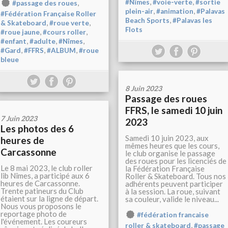
,
,
,
#Nîmes
#voie-verte
#sortie
#passage des roues
,
,
plein-air
#animation
#Palavas
#Fédération Française Roller
,
Beach Sports
#Palavas les
,
,
& Skateboard
#roue verte
Flots
,
,
#roue jaune
#cours roller
,
,
,
#enfant
#adulte
#Nîmes
,
,
,
#Gard
#FFRS
#ALBUM
#roue
bleue
8 Juin 2023
Passage des roues
FFRS, le samedi 10 juin
7 Juin 2023
2023
Les photos des 6
Samedi 10 juin 2023, aux
heures de
mêmes heures que les cours,
Carcassonne
le club organise le passage
des roues pour les licenciés de
Le 8 mai 2023, le club roller
la Fédération Française
lib Nîmes, a participé aux 6
Roller & Skateboard. Tous nos
heures de Carcassonne.
adhérents peuvent participer
Trente patineurs du Club
à la session. La roue, suivant
étaient sur la ligne de départ.
sa couleur, valide le niveau...
Nous vous proposons le
reportage photo de
#fédération francaise
l'événement. Les coureurs
,
roller & skateboard
#passage