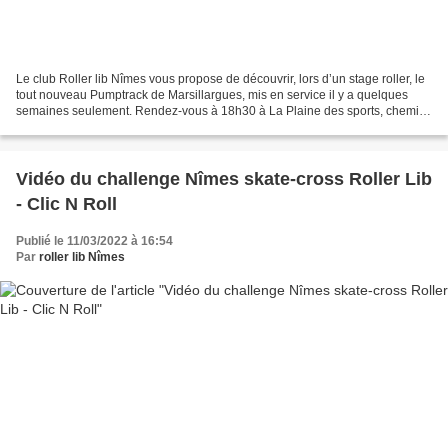
Le club Roller lib Nîmes vous propose de découvrir, lors d’un stage roller, le
tout nouveau Pumptrack de Marsillargues, mis en service il y a quelques
semaines seulement. Rendez-vous à 18h30 à La Plaine des sports, chemin
des Calinières 34590 MARSILLARGUES,...
Vidéo du challenge Nîmes skate-cross Roller Lib
- Clic N Roll
Publié le 11/03/2022 à 16:54
Par
roller lib Nîmes