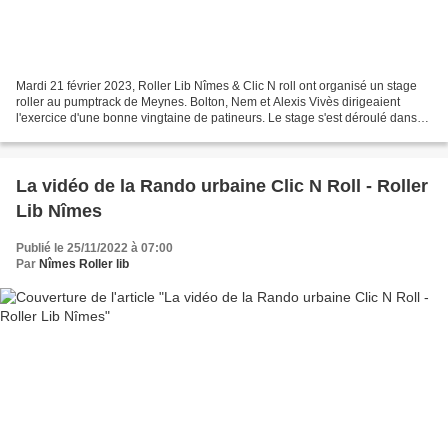
Mardi 21 février 2023, Roller Lib Nîmes & Clic N roll ont organisé un stage
roller au pumptrack de Meynes. Bolton, Nem et Alexis Vivès dirigeaient
l'exercice d'une bonne vingtaine de patineurs. Le stage s'est déroulé dans
une super ambiance et s'est terminé...
La vidéo de la Rando urbaine Clic N Roll - Roller
Lib Nîmes
Publié le 25/11/2022 à 07:00
Par
Nîmes Roller lib