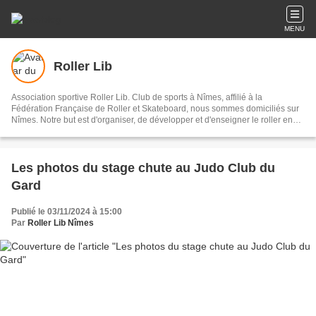
MENU
Roller Lib
Association sportive Roller Lib. Club de sports à Nîmes, affilié à la
Fédération Française de Roller et Skateboard, nous sommes domiciliés sur
Nîmes. Notre but est d'organiser, de développer et d'enseigner le roller en
loisir et en compétition. Le club est très attaché au développement des
randonnées roller, à la pratique de sports pour la santé et le bien-être
physique, mental et social de ses adhérents. Notre école de patinage est
ouverte aux enfants comme aux adultes. Notre team roller course recherche
Les photos du stage chute au Judo Club du
la performance dans la convivialité et le plaisir. Nos éducateurs et initiateurs
Gard
fédéraux, ainsi que tout l’encadrement, partagent les valeurs véhiculées par
le Sport.
Publié le 03/11/2024 à 15:00
Par
Roller Lib Nîmes