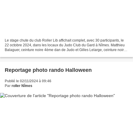
Le stage chute du club Roller Lib affichait complet, avec 30 participants, le
22 octobre 2024, dans les locaux du Judo Club du Gard à Nîmes. Matthieu
Balaguer, ceinture noire 4ème dan de Judo et Gilles Lelarge, ceinture noire
2ème dan d'aïkido, ont assuré...
Reportage photo rando Halloween
Publié le 02/11/2024 à 09:46
Par
roller Nîmes