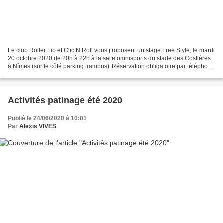
Le club Roller Lib et Clic N Roll vous proposent un stage Free Style, le mardi
20 octobre 2020 de 20h à 22h à la salle omnisports du stade des Costières
à Nîmes (sur le côté parking trambus). Réservation obligatoire par téléphone
au 06.86.80.17.12 ou...
Activités patinage été 2020
Publié le 24/06/2020 à 10:01
Par
Alexis VIVES