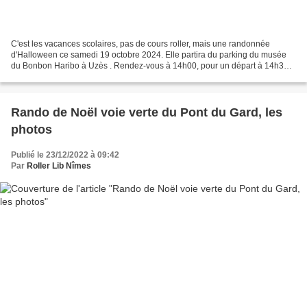
C'est les vacances scolaires, pas de cours roller, mais une randonnée
d'Halloween ce samedi 19 octobre 2024. Elle partira du parking du musée
du Bonbon Haribo à Uzès . Rendez-vous à 14h00, pour un départ à 14h30,
pour 20 km de patinage sur la voie verte...
Rando de Noël voie verte du Pont du Gard, les
photos
Publié le 23/12/2022 à 09:42
Par
Roller Lib Nîmes