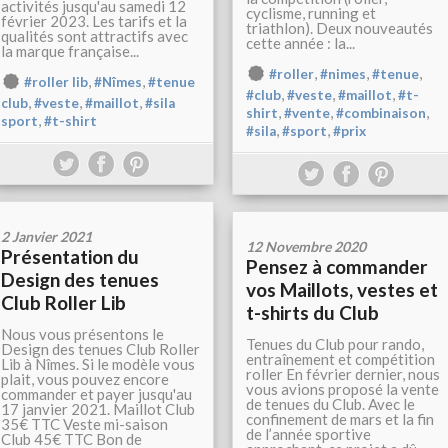
activités jusqu'au samedi 12
cyclisme, running et
février 2023. Les tarifs et la
triathlon). Deux nouveautés
qualités sont attractifs avec
cette année : la...
la marque française...
,
,
,
#roller
#nimes
#tenue
,
,
#roller lib
#Nîmes
#tenue
,
,
,
#club
#veste
#maillot
#t-
,
,
,
club
#veste
#maillot
#sila
,
,
,
shirt
#vente
#combinaison
,
sport
#t-shirt
,
,
#sila
#sport
#prix
2 Janvier 2021
12 Novembre 2020
Présentation du
Pensez à commander
Design des tenues
vos Maillots, vestes et
Club Roller Lib
t-shirts du Club
Nous vous présentons le
Tenues du Club pour rando,
Design des tenues Club Roller
entraînement et compétition
Lib à Nîmes. Si le modèle vous
roller En février dernier, nous
plait, vous pouvez encore
vous avions proposé la vente
commander et payer jusqu'au
de tenues du Club. Avec le
17 janvier 2021. Maillot Club
confinement de mars et la fin
35€ TTC Veste mi-saison
de l’année sportive
Club 45€ TTC Bon de