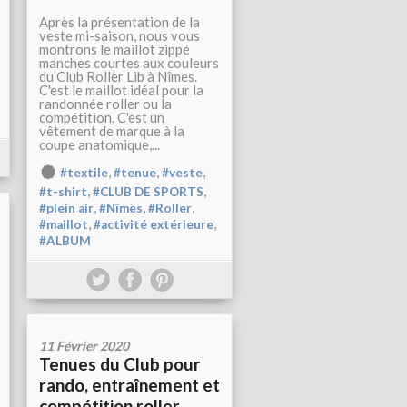
Après la présentation de la
veste mi-saison, nous vous
montrons le maillot zippé
manches courtes aux couleurs
du Club Roller Lib à Nîmes.
C'est le maillot idéal pour la
randonnée roller ou la
compétition. C'est un
vêtement de marque à la
coupe anatomique,...
,
,
,
#textile
#tenue
#veste
,
,
#t-shirt
#CLUB DE SPORTS
,
,
,
#plein air
#Nîmes
#Roller
,
,
#maillot
#activité extérieure
#ALBUM
11 Février 2020
Tenues du Club pour
rando, entraînement et
compétition roller