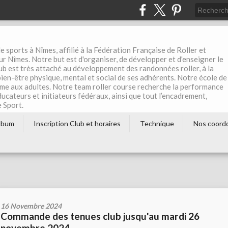
e sports à Nîmes, affilié à la Fédération Française de Roller et
r Nîmes. Notre but est d'organiser, de développer et d'enseigner le
club est très attaché au développement des randonnées roller, à la
 bien-être physique, mental et social de ses adhérents. Notre école de
me aux adultes. Notre team roller course recherche la performance
éducateurs et initiateurs fédéraux, ainsi que tout l’encadrement,
e Sport.
lbum
Inscription Club et horaires
Technique
Nos coord
16 Novembre 2024
Commande des tenues club jusqu'au mardi 26
novembre 2024