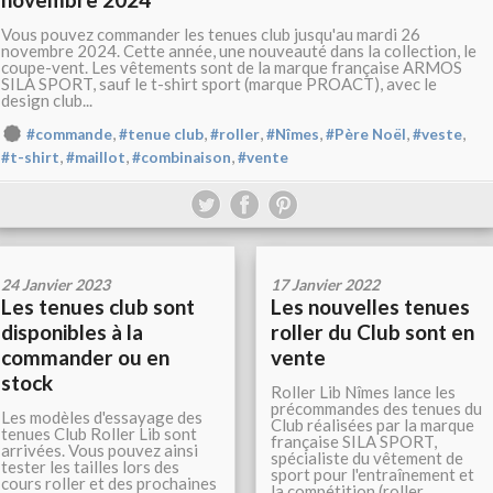
Vous pouvez commander les tenues club jusqu'au mardi 26
novembre 2024. Cette année, une nouveauté dans la collection, le
coupe-vent. Les vêtements sont de la marque française ARMOS
SILA SPORT, sauf le t-shirt sport (marque PROACT), avec le
design club...
,
,
,
,
,
,
#commande
#tenue club
#roller
#Nîmes
#Père Noël
#veste
,
,
,
#t-shirt
#maillot
#combinaison
#vente
24 Janvier 2023
17 Janvier 2022
Les tenues club sont
Les nouvelles tenues
disponibles à la
roller du Club sont en
commander ou en
vente
stock
Roller Lib Nîmes lance les
précommandes des tenues du
Les modèles d'essayage des
Club réalisées par la marque
tenues Club Roller Lib sont
française SILA SPORT,
arrivées. Vous pouvez ainsi
spécialiste du vêtement de
tester les tailles lors des
sport pour l'entraînement et
cours roller et des prochaines
la compétition (roller,