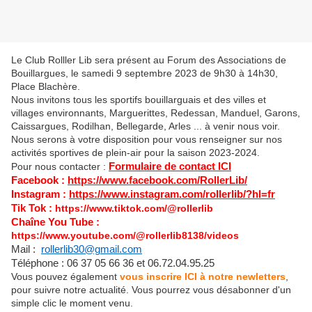
Le Club Rolller Lib sera présent au Forum des Associations de
Bouillargues, le samedi 9 septembre 2023 de 9h30 à 14h30,
Place Blachère.
Nous invitons tous les sportifs bouillarguais et des villes et
villages environnants, Marguerittes, Redessan, Manduel, Garons,
Caissargues, Rodilhan, Bellegarde, Arles ... à venir nous voir.
Nous serons à votre disposition pour vous renseigner sur nos
activités sportives de plein-air pour la saison 2023-2024.
Pour nous contacter :
Formulaire de contact ICI
Facebook
:
https://www.facebook.com/RollerLib/
Instagram
:
https://www.instagram.com/rollerlib/?hl=fr
Tik Tok
:
https://www.tiktok.com/@rollerlib
Chaîne You Tube
:
https://www.youtube.com/@rollerlib8138/videos
Mail :
rollerlib30@gmail.com
Téléphone : 06 37 05 66 36 et 06.72.04.95.25
Vous pouvez également
vous inscrire ICI à notre newletters
,
pour suivre notre actualité. Vous pourrez vous désabonner d'un
simple clic le moment venu.