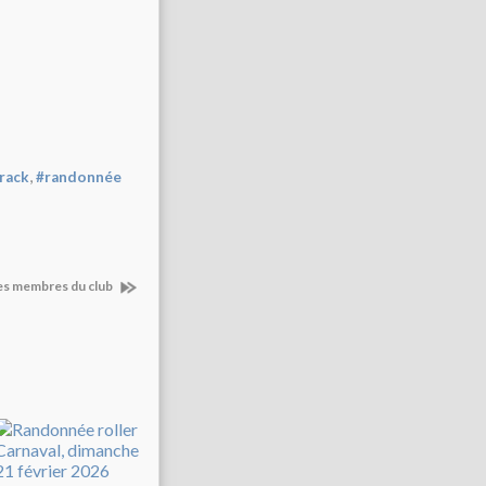
,
rack
#randonnée
les membres du club