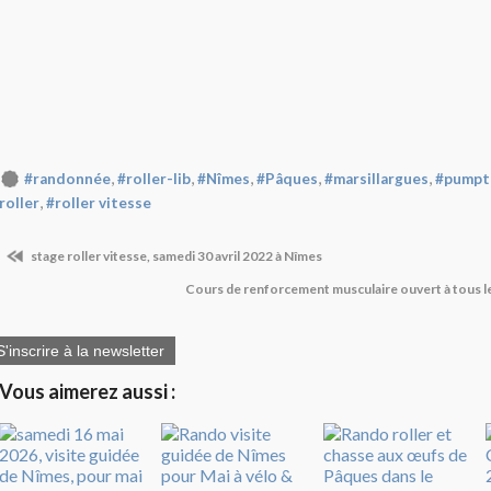
,
,
,
,
,
#randonnée
#roller-lib
#Nîmes
#Pâques
#marsillargues
#pumpt
,
roller
#roller vitesse
stage roller vitesse, samedi 30 avril 2022 à Nîmes
Cours de renforcement musculaire ouvert à tous 
S'inscrire à la newsletter
Vous aimerez aussi :