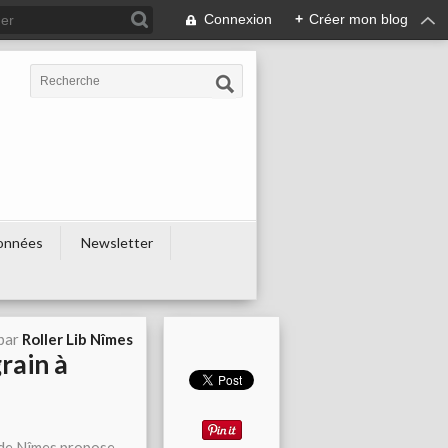
Connexion
+
Créer mon blog
onnées
Newsletter
 par
Roller Lib Nîmes
rain à
 de Nîmes propose