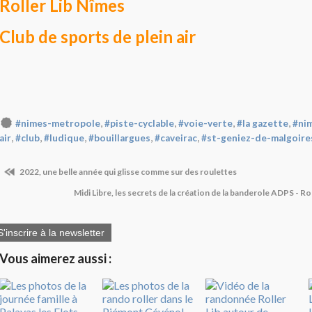
Roller Lib Nîmes
Club de sports de plein air
,
,
,
,
#nimes-metropole
#piste-cyclable
#voie-verte
#la gazette
#ni
,
,
,
,
,
air
#club
#ludique
#bouillargues
#caveirac
#st-geniez-de-malgoire
2022, une belle année qui glisse comme sur des roulettes
Midi Libre, les secrets de la création de la banderole ADPS - Ro
S'inscrire à la newsletter
Vous aimerez aussi :