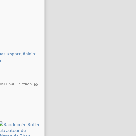
,
,
mes
#sport
#plein-
s
ller Lib au Téléthon