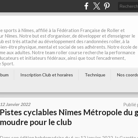
e sports à Nîmes, affilié à la Fédération Française de Roller et
r Nîmes. Notre but est d'organiser, de développer et d'enseigner le
club est très attaché au développement des randonnées roller, à la
 bien-être physique, mental et social de ses adhérents. Notre école de
me aux adultes. Notre team roller course recherche la performance
éducateurs et initiateurs fédéraux, ainsi que tout l’encadrement,
e Sport.
lbum
Inscription Club et horaires
Technique
Nos coord
12 Janvier 2022
Publié
Pistes cyclables Nîmes Métropole du g
moudre pour le club
Dans son édition hebdomadaire du 6 au 12 janvier 2022, la Gazette