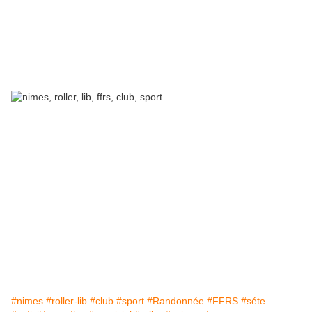
#nimes
#roller-lib
#club
#sport
#Randonnée
#FFRS
#séte