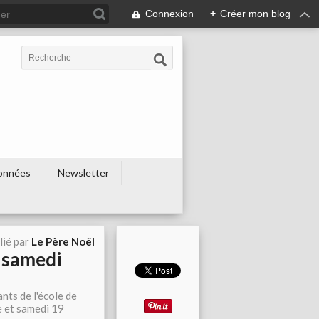
Connexion
+
Créer mon blog
onnées
Newsletter
lié par
Le Père Noël
t samedi
ants de l'école de
e et samedi 19