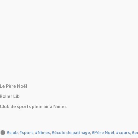
Le Père Noël
Roller Lib
Club de sports plein air à Nîmes
,
,
,
,
,
,
#club
#sport
#Nîmes
#école de patinage
#Père Noël
#cours
#e