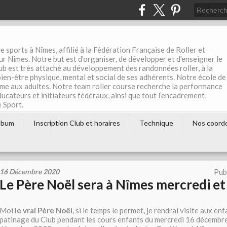
e sports à Nîmes, affilié à la Fédération Française de Roller et
r Nîmes. Notre but est d'organiser, de développer et d'enseigner le
club est très attaché au développement des randonnées roller, à la
 bien-être physique, mental et social de ses adhérents. Notre école de
me aux adultes. Notre team roller course recherche la performance
éducateurs et initiateurs fédéraux, ainsi que tout l’encadrement,
e Sport.
lbum
Inscription Club et horaires
Technique
Nos coord
16 Décembre 2020
Pub
Le Père Noël sera à Nîmes mercredi e
Moi
le vrai Père Noël
, si le temps le permet, je rendrai visite aux enf
patinage du Club pendant les cours enfants du mercredi 16 décembr