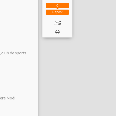
0
Repost