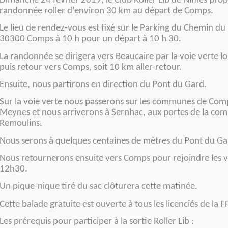
Dimanche 24 février 2019, le Club Roller Lib de Nîmes pro
randonnée roller d’environ 30 km au départ de Comps.
Le lieu de rendez-vous est fixé sur le Parking du Chemin du
30300 Comps à 10 h pour un départ à 10 h 30.
La randonnée se dirigera vers Beaucaire par la voie verte l
puis retour vers Comps, soit 10 km aller-retour.
Ensuite, nous partirons en direction du Pont du Gard.
Sur la voie verte nous passerons sur les communes de Com
Meynes et nous arriverons à Sernhac, aux portes de la c
Remoulins.
Nous serons à quelques centaines de mètres du Pont du Ga
Nous retournerons ensuite vers Comps pour rejoindre les v
12h30.
Un pique-nique tiré du sac clôturera cette matinée.
Cette balade gratuite est ouverte à tous les licenciés de la F
Les prérequis pour participer à la sortie Roller Lib :