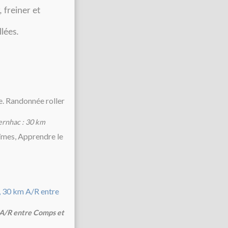
 freiner et
llées.
ernhac : 30 km
 A/R entre Comps et