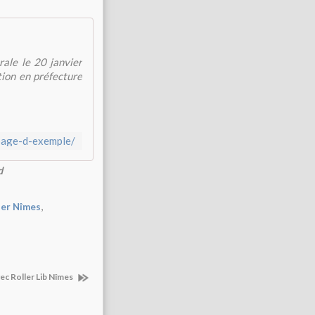
rale le 20 janvier
tion en préfecture
/page-d-exemple/
d
,
ler Nîmes
ec Roller Lib Nîmes