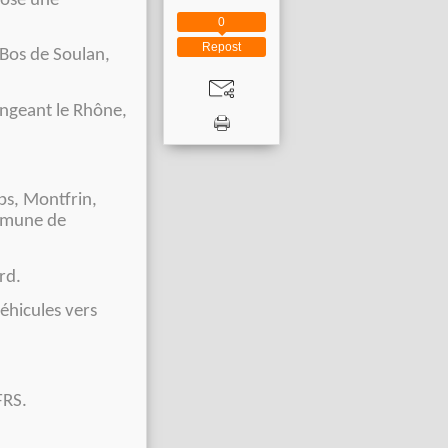
pose une
0
Repost
 Bos de Soulan,
ongeant le Rhône,
ps, Montfrin,
ommune de
rd.
éhicules vers
FRS.