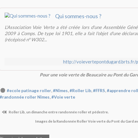
Qui sommes-nous ?
L'Association Voie Verte a été créée lors d'une Assemblée Géné
2009 à Comps. De type loi 1901, elle a fait l'objet d'une déclara
(récépissé n° W302...
http://voievertepontdugard.brts.fr
Pour une voie verte de Beaucaire au Pont du Gar
,
,
,
,
#ecole patinage roller
#Nîmes
#Roller Lib
#FFRS
#apprendre rol
,
#randonnée roller Nîmes
#Voie verte
Roller Lib, un dimanche entre randonnée roller et pédestre.
Images de la Randonnée Roller Voie verte du Pont du Gard av