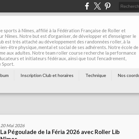
e sports à Nîmes, affilié à la Fédération Française de Roller et
r Nîmes. Notre but est d'organiser, de développer et d'enseigner le
club est très attaché au développement des randonnées roller, à la
 bien-être physique, mental et social de ses adhérents. Notre école de
me aux adultes. Notre team roller course recherche la performance
éducateurs et initiateurs fédéraux, ainsi que tout l’encadrement,
e Sport.
lbum
Inscription Club et horaires
Technique
Nos coord
20 Mai 2026
La Pégoulade de la Féria 2026 avec Roller Lib
Nîmes