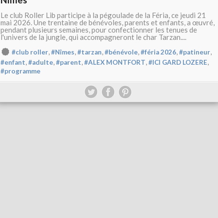
Le club Roller Lib participe à la pégoulade de la Féria, ce jeudi 21
mai 2026. Une trentaine de bénévoles, parents et enfants, a œuvré,
pendant plusieurs semaines, pour confectionner les tenues de
l'univers de la jungle, qui accompagneront le char Tarzan....
,
,
,
,
,
,
#club roller
#Nîmes
#tarzan
#bénévole
#féria 2026
#patineur
,
,
,
,
,
#enfant
#adulte
#parent
#ALEX MONTFORT
#ICI GARD LOZERE
#programme