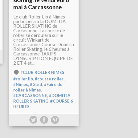
mai à Carcassonne
Le club Roller Lib à Nîmes
participera à la DOMITIA
ROLLER SKATING de
Carcasonne. La course de
roller se déroulera sur le
circuit Winkart de
Carcassonne. Course Domitia
Roller Skating, le 6 heures à
Carcassonne TARIFS
D'INSCRIPTION EQUIPE DE
2 ET 4 et...
,
#CLUB ROLLER NIMES
,
,
#roller lib
#course roller
,
,
#Nîmes
#Gard
#Faire du
,
roller à Nîmes
,
#CARCASSONNE
#DOMITIA
,
ROLLER SKATING
#COURSE 6
HEURES