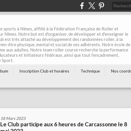
e sports à Nîmes, affilié à la Fédération Française de Roller et
r Nîmes. Notre but est d'organiser, de développer et d'enseigner le
club est très attaché au développement des randonnées roller, à la
 bien-être physique, mental et social de ses adhérents. Notre école de
me aux adultes. Notre team roller course recherche la performance
éducateurs et initiateurs fédéraux, ainsi que tout l’encadrement,
e Sport.
lbum
Inscription Club et horaires
Technique
Nos coord
18 Mars 2023
Le Club participe aux 6 heures de Carcassonne le 8
mai 2023