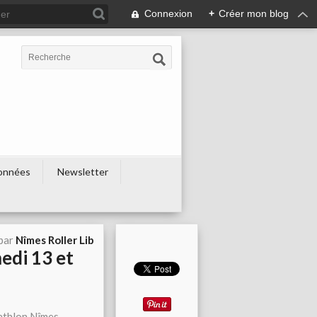
Connexion
+
Créer mon blog
onnées
Newsletter
 par
Nîmes Roller Lib
medi 13 et
athlon Nîmes.