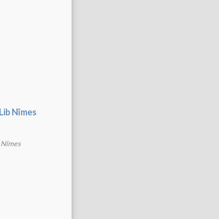
 Lib Nîmes
b Nîmes