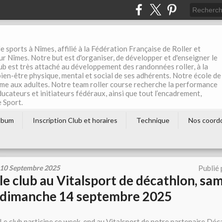
e sports à Nîmes, affilié à la Fédération Française de Roller et
r Nîmes. Notre but est d'organiser, de développer et d'enseigner le
club est très attaché au développement des randonnées roller, à la
 bien-être physique, mental et social de ses adhérents. Notre école de
me aux adultes. Notre team roller course recherche la performance
éducateurs et initiateurs fédéraux, ainsi que tout l’encadrement,
e Sport.
lbum
Inscription Club et horaires
Technique
Nos coord
10 Septembre 2025
Publié
le club au Vitalsport de décathlon, sa
dimanche 14 septembre 2025
Le club participe ce week-end au Vitalsport de notre partenaire Déc