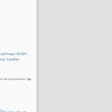
,
 patinage
#2025-
tes-familles
déo de présentation