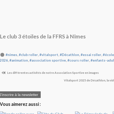
Le club 3 étoiles de la FFRS à Nîmes
,
,
,
,
,
#nimes
#club roller
#vitalsport
#Décathlon
#essai roller
#école
,
,
,
,
2026
#animation
#association sportive
#cours roller
#enfants-adul
Les différentes activités de notre Association Sportive en images
Vitalsport 2025 de Décathlon, la vi
S'inscrire à la newsletter
Vous aimerez aussi :