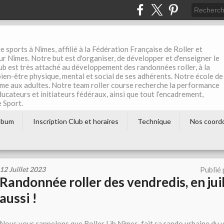
e sports à Nîmes, affilié à la Fédération Française de Roller et
r Nîmes. Notre but est d'organiser, de développer et d'enseigner le
club est très attaché au développement des randonnées roller, à la
 bien-être physique, mental et social de ses adhérents. Notre école de
me aux adultes. Notre team roller course recherche la performance
éducateurs et initiateurs fédéraux, ainsi que tout l’encadrement,
e Sport.
lbum
Inscription Club et horaires
Technique
Nos coord
12 Juillet 2023
Publié
Randonnée roller des vendredis, en juil
aussi !
Nous vous rappelons que Roller Lib Nîmes, fait sa rando urbaine du ve