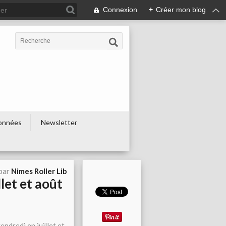
Connexion
+
Créer mon blog
onnées
Newsletter
 par
Nimes Roller Lib
let et août
ndredi en juillet et