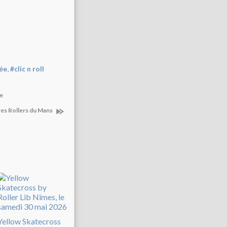
,
ée
#clic n roll
ue
es Rollers du Mans
Yellow Skatecross