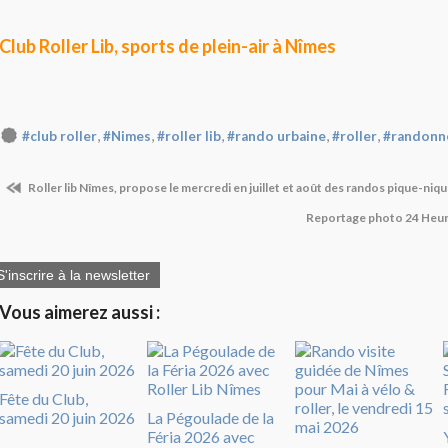
Club Roller Lib, sports de plein-air à Nîmes
,
,
,
,
,
#club roller
#Nimes
#roller lib
#rando urbaine
#roller
#randonn
Roller lib Nîmes, propose le mercredi en juillet et août des randos pique-niq
Reportage photo 24 Heur
S'inscrire à la newsletter
Vous aimerez aussi :
Fête du Club,
samedi 20 juin 2026
La Pégoulade de la
Féria 2026 avec