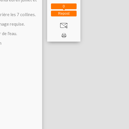
0
Repost
ière les 7 collines.
nage requise.
 de l'eau.
m