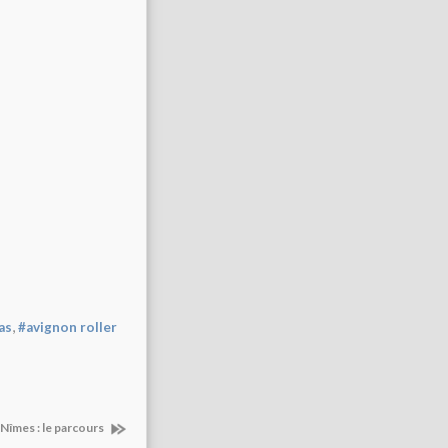
,
as
#avignon roller
 Nîmes : le parcours