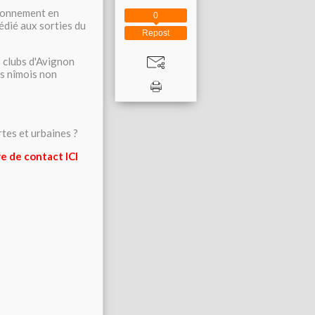
sionnement en
0
édié aux sorties du
Repost
s clubs d'Avignon
fs nîmois non
tes et urbaines ?
e de contact ICI