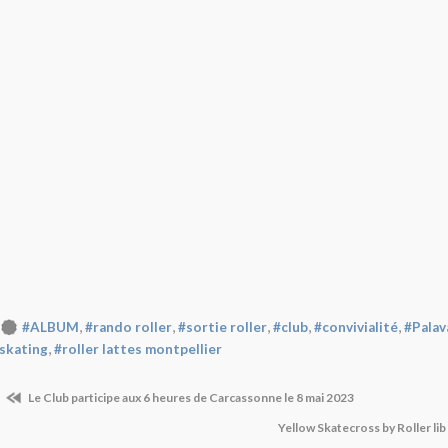
,
,
,
,
,
#ALBUM
#rando roller
#sortie roller
#club
#convivialité
#Palav
,
skating
#roller lattes montpellier
Le Club participe aux 6 heures de Carcassonne le 8 mai 2023
Yellow Skatecross by Roller lib