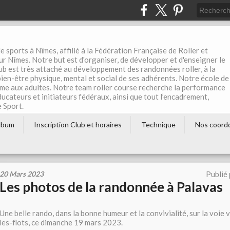
e sports à Nîmes, affilié à la Fédération Française de Roller et
r Nîmes. Notre but est d'organiser, de développer et d'enseigner le
club est très attaché au développement des randonnées roller, à la
 bien-être physique, mental et social de ses adhérents. Notre école de
me aux adultes. Notre team roller course recherche la performance
éducateurs et initiateurs fédéraux, ainsi que tout l’encadrement,
e Sport.
lbum
Inscription Club et horaires
Technique
Nos coord
20 Mars 2023
Publié
Les photos de la randonnée à Palavas
Une belle rando, dans la bonne humeur et la convivialité, sur la voie 
les-flots, ce dimanche 19 mars 2023.