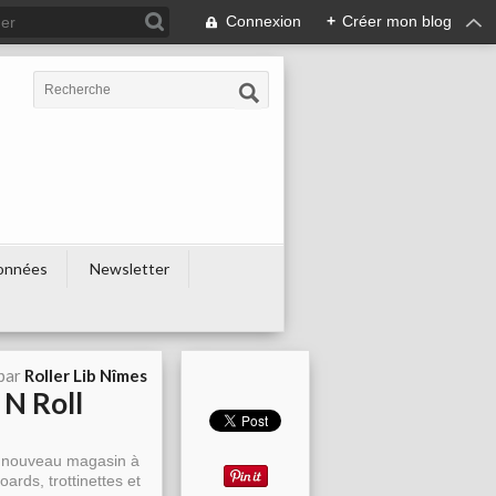
Connexion
+
Créer mon blog
onnées
Newsletter
 par
Roller Lib Nîmes
 N Roll
on nouveau magasin à
rds, trottinettes et