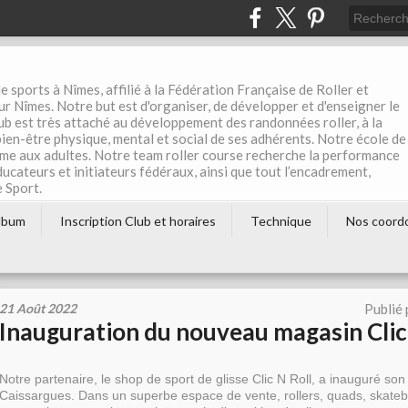
e sports à Nîmes, affilié à la Fédération Française de Roller et
r Nîmes. Notre but est d'organiser, de développer et d'enseigner le
club est très attaché au développement des randonnées roller, à la
 bien-être physique, mental et social de ses adhérents. Notre école de
me aux adultes. Notre team roller course recherche la performance
éducateurs et initiateurs fédéraux, ainsi que tout l’encadrement,
e Sport.
lbum
Inscription Club et horaires
Technique
Nos coord
21 Août 2022
Publié
Inauguration du nouveau magasin Clic
Notre partenaire, le shop de sport de glisse Clic N Roll, a inauguré s
Caissargues. Dans un superbe espace de vente, rollers, quads, skateboa