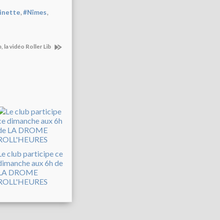
,
,
inette
#Nîmes
, la vidéo Roller Lib
Le club participe ce
dimanche aux 6h de
LA DROME
ROLL'HEURES