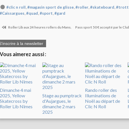
,
,
,
,
#clic n roll
#magasin sport de glisse
#roller
#skateboard
#trott
,
,
,
#Caissargues
#quad
#sport
#gard
Roller Lib aux 24 heures rollers du Mans.
Pass sport 50 € accepté par le Club
S'inscrire à la newsletter
Vous aimerez aussi :
Dimanche 4 mai
Rando roller des
2025, Yellow
Stage au pumptrack
Illuminations de
Skatecross by
d'Aujargues, le
Noël au départ de
Roller Lib Nîmes
dimanche 2 mars
Clic N Roll
2025