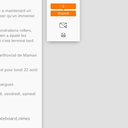
0
e a maintenant un
Repost
éciser qu'un immense
strations rollers,
ien a épaté les
i s'est terminé tard
age/thon/ail de Maman
st pour lundi 22 août
ssargues
di, vendredi, samedi