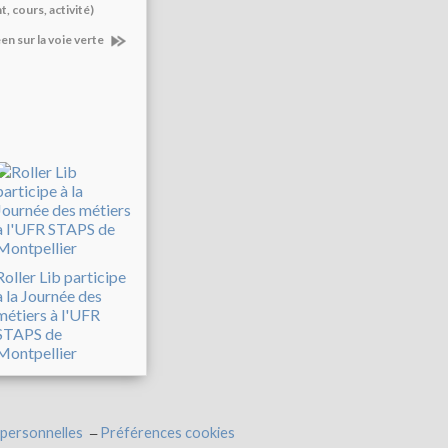
t, cours, activité)
en sur la voie verte
Roller Lib participe
à la Journée des
métiers à l'UFR
STAPS de
Montpellier
personnelles
Préférences cookies