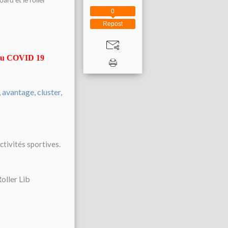
ard et le roller
0
Repost
n au COVID 19
ctivités sportives.