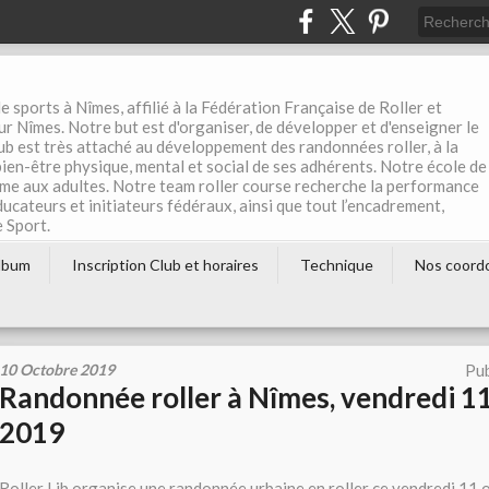
e sports à Nîmes, affilié à la Fédération Française de Roller et
r Nîmes. Notre but est d'organiser, de développer et d'enseigner le
club est très attaché au développement des randonnées roller, à la
 bien-être physique, mental et social de ses adhérents. Notre école de
me aux adultes. Notre team roller course recherche la performance
éducateurs et initiateurs fédéraux, ainsi que tout l’encadrement,
e Sport.
lbum
Inscription Club et horaires
Technique
Nos coord
10 Octobre 2019
Pub
Randonnée roller à Nîmes, vendredi 1
2019
Roller Lib organise une randonnée urbaine en roller ce vendredi 11