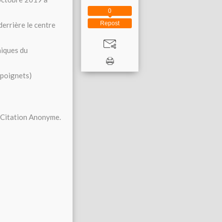
0
Repost
errière le centre
niques du
 poignets)
" Citation Anonyme.