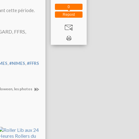
0
nt cette période.
Repost
,
,
IMES
#NIMES
#FFRS
lloween, les photos