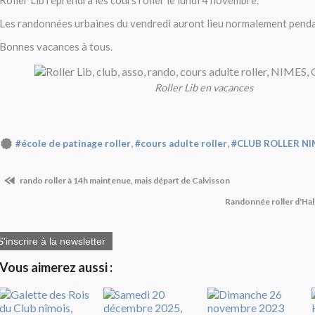
Roller Lib reprendra les cours roller le lundi 4 novembre.
Les randonnées urbaines du vendredi auront lieu normalement penda
Bonnes vacances à tous.
Roller Lib en vacances
,
,
#école de patinage roller
#cours adulte roller
#CLUB ROLLER N
rando roller à 14h maintenue, mais départ de Calvisson
Randonnée roller d'Ha
S'inscrire à la newsletter
Vous aimerez aussi :