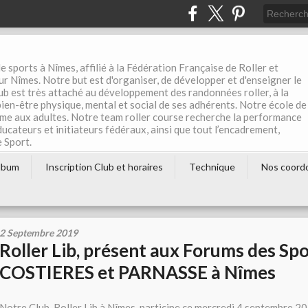
e sports à Nîmes, affilié à la Fédération Française de Roller et
r Nîmes. Notre but est d'organiser, de développer et d'enseigner le
club est très attaché au développement des randonnées roller, à la
 bien-être physique, mental et social de ses adhérents. Notre école de
me aux adultes. Notre team roller course recherche la performance
éducateurs et initiateurs fédéraux, ainsi que tout l’encadrement,
e Sport.
lbum
Inscription Club et horaires
Technique
Nos coord
2 Septembre 2019
Roller Lib, présent aux Forums des Sp
COSTIERES et PARNASSE à Nîmes
Notre Club, Roller Lib à Nîmes, participe ce mercredi 4 septembre 20