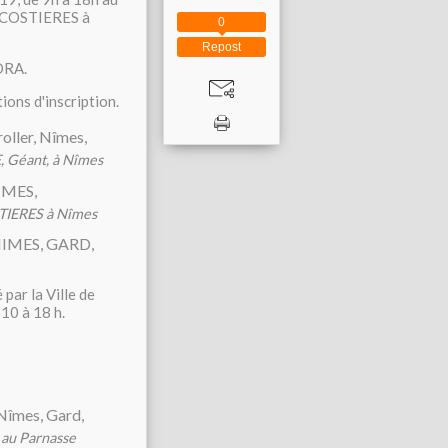
 COSTIERES à
0
Repost
HORA.
ions d'inscription.
, Géant, à Nîmes
TIERES à Nîmes
ar la Ville de
10 à 18 h.
, au Parnasse