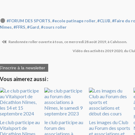
,
,
,
#FORUM DES SPORTS
#ecole patinage roller
#CLUB
#Faire du r
,
,
,
Nîmes
#FFRS
#Gard
#cours roller
Randonnée roller ouverte à tous, ce mercredi 28 août 2019, à Calvisson.
Vidéo des activités 2019 2020, du Clu
S'inscrire à la newsletter
Vous aimerez aussi :
Le club participe au
le club participe au
Les images du Club
Vitalsport de
forum des
au Forum des sports
Décathlon Nîmes,
associations à
et associations et