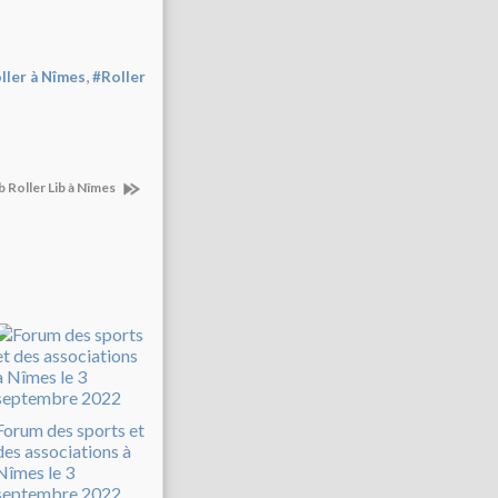
,
oller à Nîmes
#Roller
b Roller Lib à Nîmes
Forum des sports et
des associations à
Nîmes le 3
septembre 2022