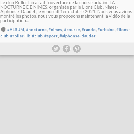
Le club Roller Lib a fait l'ouverture de la course urbaine LA
NOCTURNE DE NIMES, organisée par le Lions Club, Nîmes-
Alphonse-Daudet, le vendredi 1er octobre 2021. Nous vous avions
montré les photos, nous vous proposons maintenant la vidéo de la
participation...
,
,
,
,
,
,
#ALBUM
#nocturne
#nimes
#course
#rando
#urbaine
#lions-
,
,
,
,
club
#roller-lib
#club
#sport
#alphonse-daudet